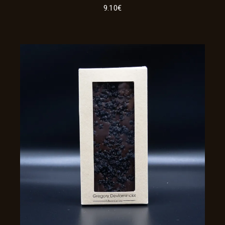
9.10
€