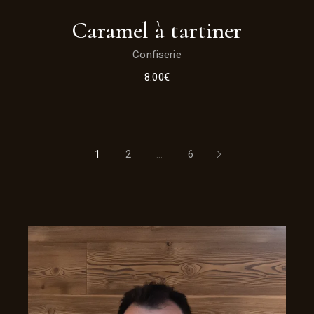
Caramel à tartiner
Confiserie
8.00
€
1
2
…
6