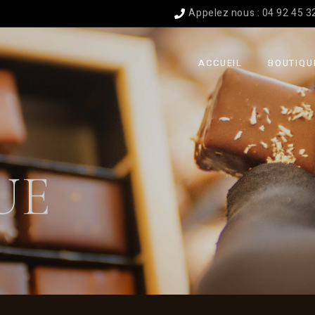
Appelez nous : 04 92 45 3
Chocol
ACCUEIL
BOUTIQU
Tablet
Confis
Pâque
Chocolat
Noël
Tablette
UE
Confiserie
Pâques
Noël