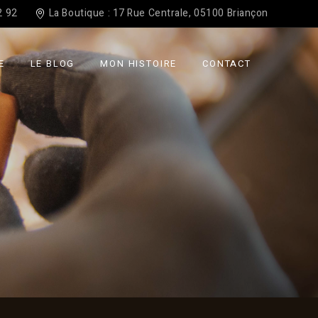
2 92
La Boutique : 17 Rue Centrale, 05100 Briançon
at
E
LE BLOG
MON HISTOIRE
CONTACT
te
erie
s