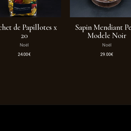
chet de Papillotes x
Sapin Mendiant Pe
20
Modele Noir
Noël
Noël
24.00
€
29.00
€