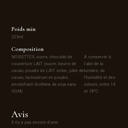
Poids min
225ml
Composition
NOISETTES, sucre, chocolat de
A conserver à
couverture LAIT
(sucre, beurre de
l'abri de la
cacao, poudre de LAIT entier, pâte de
lumière, de
cacao,
lactosérum en poudre,
l'humidité et des
emulsifiant: lécithine de soja sans
odeurs, entre 14
OGM).
et 18°C.
Avis
Il n’y a pas encore d’avis.