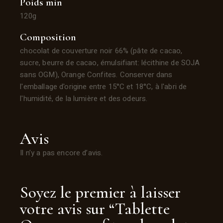
Poids min
120g
Composition
chocolat de couverture noir 66% (pâte de cacao,
sucre,
beurre de cacao, émulsifiant: lécithine de SOJA
sans OGM), Orange Confites.
Conserver dans
l'emballage d'origine entre 15°C et 18°C, à l'abri de
l'humidité,
de la lumière et des odeurs.
Avis
Il n’y a pas encore d’avis.
Soyez le premier à laisser
votre avis sur “Tablette