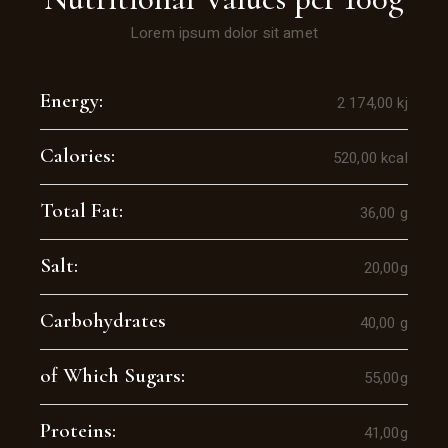
Lorem ipsum dolor sit amet
Energy:
2 174,00 kj
Calories:
520,00 kcal
Total Fat:
36,00 g
Salt:
20,00g
Carbohydrates
40,00 g
of Which Sugars:
55,00g
Proteins:
41,00g